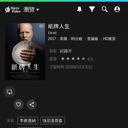
Hami Video
瀏覽
紙牌人生
Dealt
2017．美國．85分鐘 ．
普遍級
．HD畫質
紀錄片
類型
4.5
星等
下架時間 2028年12月31日
演員
李察透納
強尼湯普森