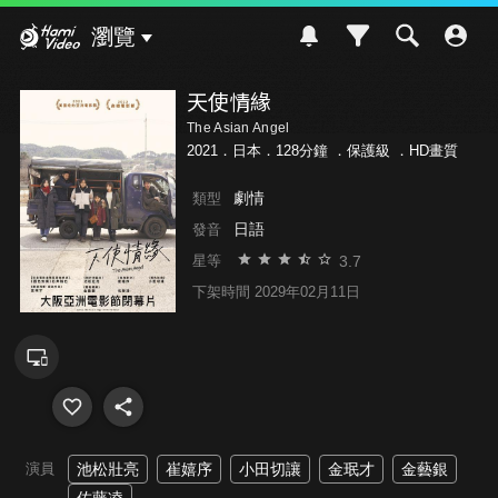
Hami Video
瀏覽
天使情緣
The Asian Angel
2021．日本．128分鐘 ．
保護級
．HD畫質
劇情
類型
日語
發音
3.7
星等
下架時間 2029年02月11日
演員
池松壯亮
崔嬉序
小田切讓
金珉才
金藝銀