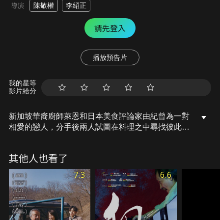
陳敬權
李紹正
導演
請先登入
播放預告片
我的星等
影片給分
新加坡華裔廚師萊恩和日本美食評論家由紀曾為一對
相愛的戀人，分手後兩人試圖在料理之中尋找彼此的
蹤影。萊恩為了尋找由紀來到她的家鄉沖繩，卻因緣
際會初遇沖繩的傳統料理，在學習製作沖繩傳統花生
其他人也看了
豆腐的過程中，萊恩第一次找到了中日文化不可思議
的平衡，也領悟了他過去和由紀交往時不曾明白的癥
7.3
6.6
結點……