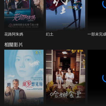
花路阿朱媽
幻土
一部未完
相關影片
6.1