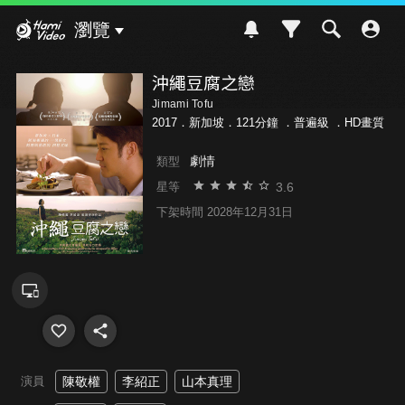
Hami Video
瀏覽
沖繩豆腐之戀
Jimami Tofu
2017．新加坡．121分鐘 ．
普遍級
．HD畫質
劇情
類型
3.6
星等
下架時間 2028年12月31日
演員
陳敬權
李紹正
山本真理