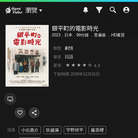
Hami Video
瀏覽
銀平町的電影時光
2023．日本．99分鐘 ．
普遍級
．HD畫質
劇情
類型
日語
發音
4.3
星等
下架時間 2030年12月01日
演員
小出惠介
吹越滿
宇野祥平
藤原櫻