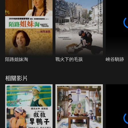
陌路姐妹淘
戰火下的毛孩
峽谷騎跡
相關影片