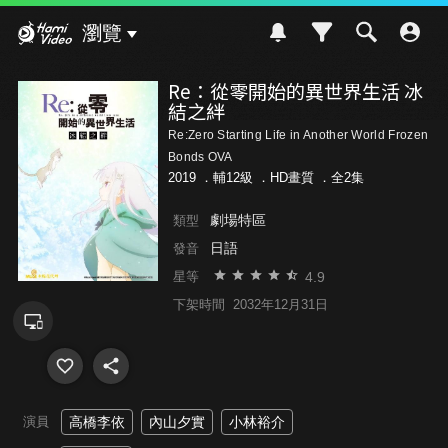
Hami Video
瀏覽
Re：從零開始的異世界生活 冰
結之絆
Re:Zero Starting Life in Another World Frozen
Bonds OVA
2019 ．
輔12級
．HD畫質 ．全2集
劇場特區
類型
日語
發音
4.9
星等
下架時間
2032年12月31日
演員
高橋李依
內山夕實
小林裕介