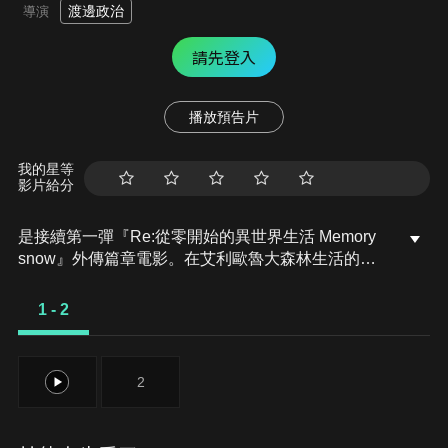
渡邊政治
導演
請先登入
播放預告片
我的星等
影片給分
是接續第一彈『Re:從零開始的異世界生活 Memory
snow』外傳篇章電影。在艾利歐魯大森林生活的女
主角愛蜜莉雅，和精靈帕克從相遇到被邀請至羅茲瓦
爾宅邸與格尼卡的王選來臨之前的動畫前傳故事。
1 - 2
1
2