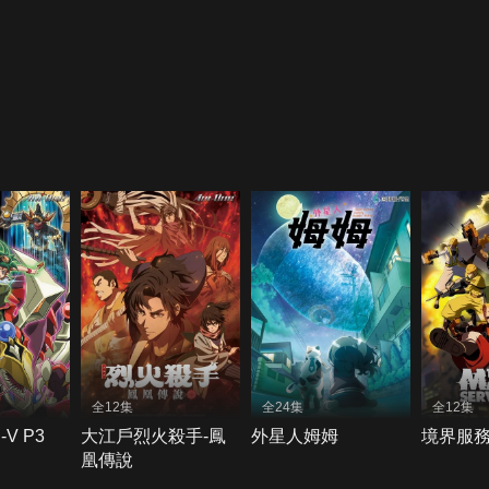
全12集
全24集
全12集
V P3
大江戶烈火殺手-鳳
外星人姆姆
境界服
凰傳說