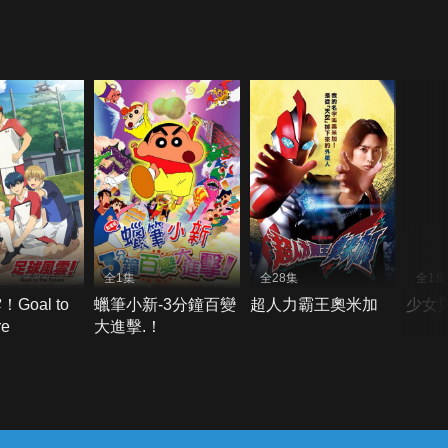
全1集
全28集
全1集
Goal to
蠟筆小新-3分鐘百變
超人力霸王奧米加
少女
re
大進擊.！