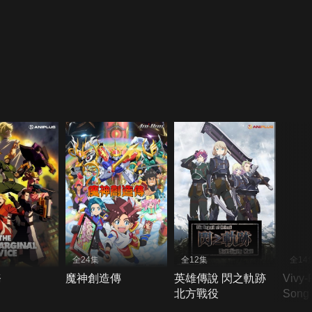
全24集
全12集
全14
務
魔神創造傳
英雄傳說 閃之軌跡
Vivy-
北方戰役
Song