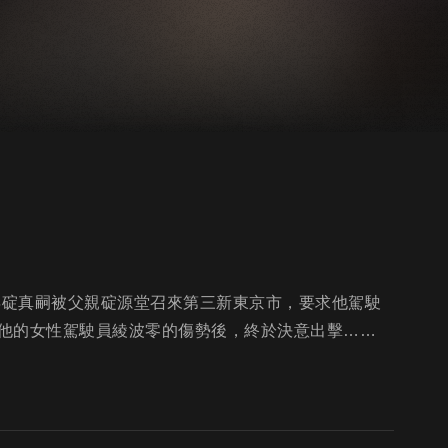
年碇真嗣被父親碇源堂召來第三新東京市，要求他駕駛
他的女性駕駛員綾波零的傷勢後，終於決意出擊……