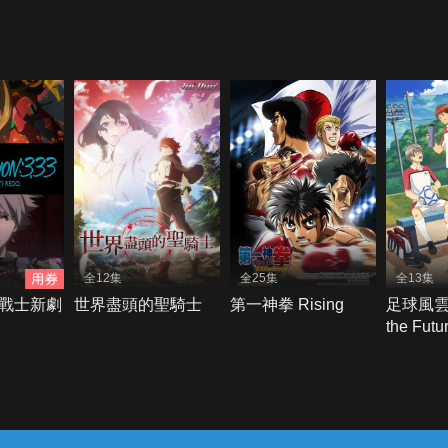
全12集
全25集
全13集
戰士新劇
世界盡頭的聖騎士
第一神拳 Rising
足球風雲！
the Futu