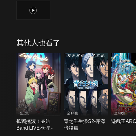
1
其他人也看了
全1集
全14集
全49集
孤獨搖滾！團結
青之壬生浪S2-芹澤
遊戲王ARC-
Band LIVE-恆星-
暗殺篇