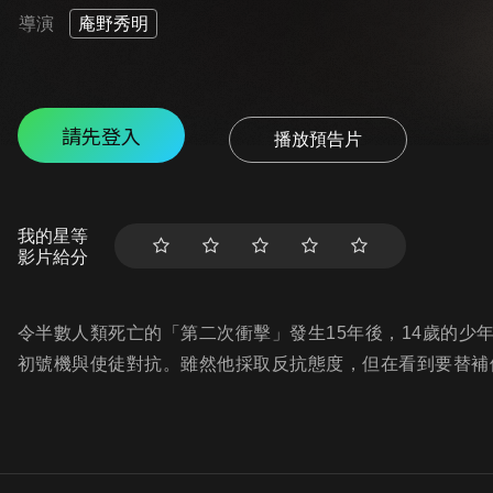
導演
庵野秀明
請先登入
播放預告片
我的星等
影片給分
令半數人類死亡的「第二次衝擊」發生15年後，14歲的少
初號機與使徒對抗。雖然他採取反抗態度，但在看到要替補