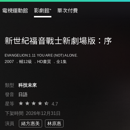
電視運動館
影劇館⁺
單次付費
新世紀福音戰士新劇場版：序
EVANGELION:1.11 YOU ARE (NOT) ALONE.
2007 ．
輔12級
．HD畫質 ．全1集
類型
科技未來
發音
日語
星等
4.7
下架時間
2026年12月31日
演員
緒方惠美
林原惠