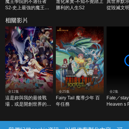
魔王學院的不適任者
進化果實-不知不覺踏上
異世界默示
S2-史上最強的魔王始
勝利的人生S2
從毀滅文
祖，轉生就讀子孫們的
界
相關影片
學校
全12集
全25集
全2集
這是妳與我的最後戰
Fairy Tail 魔導少年 百
Fate／stay 
場，或是開創世界的聖
年任務
Heaven s 
戰S2
之蝶