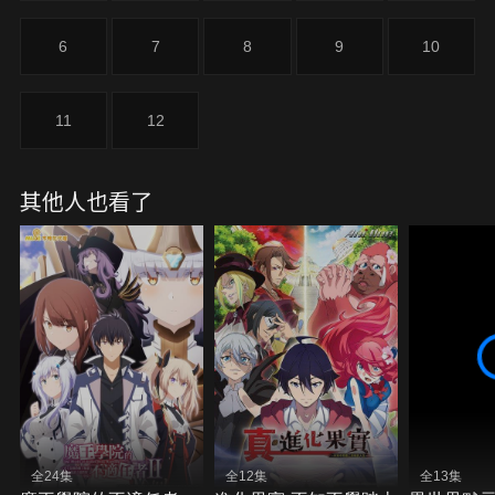
年少女，將展開革新世界的英雄傳奇。
6
7
8
9
10
11
12
其他人也看了
全24集
全12集
全13集