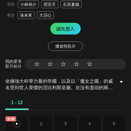
演員
小林裕介
雨宮天
石原夏織
湊未來
大沼心
導演
請先登入
播放預告片
我的星等
影片給分
坐擁強大科學力量的帝國，以及以「魔女之國」的威
名受到世人畏懼的涅比利斯皇廳。在沒有盡頭的兩國
戰場上，少年與少女相遇了。以史上最低齡晉升帝國
最強戰力的劍士──伊思卡。被稱為皇廳最強的寒冰
1 - 12
魔女公主──愛麗絲莉潔。兩人以宿敵的身分展開了
廝殺。然而，少年被少女的美貌和高潔的姿態奪走了
免費
心，少女也迷上了少年的強大和生存之道。即便兩人
1
2
3
4
5
無法並肩而行，唯能戰至一方倒下──相互敵對的少