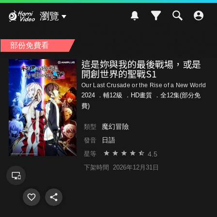
Hami Video
瀏覽
部份免費看
這是妳與我的最後戰場，或是
開創世界的聖戰S1
Our Last Crusade or the Rise of a New World
2024 ．
輔12級
．HD畫質 ．全12集(部分免
費)
魔幻冒險
類型
日語
發音
4.5
星等
下架時間
2026年12月31日