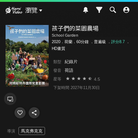
Hami Video
瀏覽
孩子們的菜園農場
School Garden
2020．荷蘭．60分鐘 ．
普遍級
．
評分8.7
．
HD畫質
紀錄片
類型
荷語
發音
4.5
星等
下架時間 2027年11月30日
馬克弗克克
導演