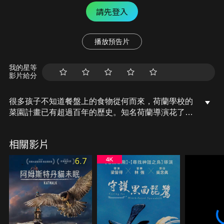
請先登入
播放預告片
我的星等
影片給分
很多孩子不知道餐盤上的食物從何而來，荷蘭學校的
菜園計畫已有超過百年的歷史。知名荷蘭導演花了一
年時間，追蹤拍攝阿姆斯特丹五個班級的菜園計畫。
每年，老師帶學生下田，教導他們播種、栽培及烹
相關影片
飪。從教室到大自然，學生將了解生物的生命週期。
孩子有機會更接近大自然，他們的好奇心被生動地記
6.7
錄下來。