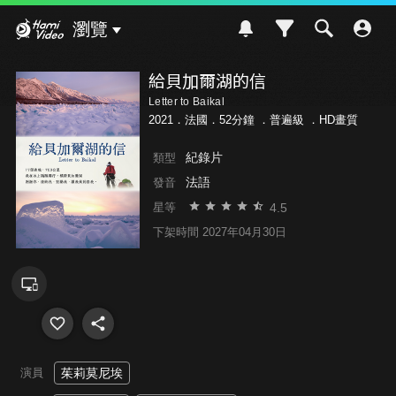
Hami Video
瀏覽
給貝加爾湖的信
Letter to Baikal
2021．法國．52分鐘 ．
普遍級
．HD畫質
紀錄片
類型
法語
發音
4.5
星等
下架時間 2027年04月30日
演員
茱莉莫尼埃