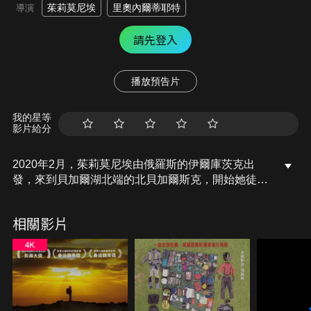
茱莉莫尼埃
里奧內爾蒂耶特
導演
請先登入
播放預告片
我的星等
影片給分
2020年2月，茱莉莫尼埃由俄羅斯的伊爾庫茨克出
發，來到貝加爾湖北端的北貝加爾斯克，開始她徒步
橫跨貝加爾湖的計畫。她在零下30度的嚴冬中，在冰
上紮營度過了十七個夜晚，歷經大雪的挑戰，也巧遇
相關影片
俄羅斯人的熱情，他們一起進行過冬節的傳統，一邊
喝伏特加，一邊圍著營火跳舞。大雪退去，茱莉終於
完成畢生的夢想，徒步在結冰的貝加爾湖上行走，聽
見貝加爾湖在腳底下流過的聲音，彷彿與內心的自己
對話。茱莉將此行視為貝加爾湖對她的考驗，這裡的
一步一腳印都幫助茱莉找回自我。