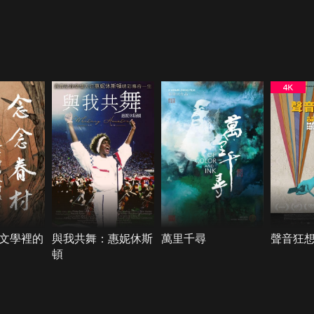
文學裡的
與我共舞：惠妮休斯
萬里千尋
聲音狂
頓