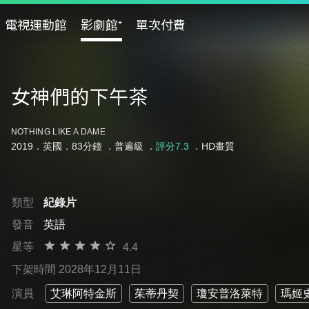
電視運動館
影劇館⁺
單次付費
女神們的下午茶
NOTHING LIKE A DAME
2019．英國．83分鐘 ．
普遍級
．
評分7.3
．HD畫質
類型
紀錄片
發音
英語
星等
4.4
下架時間 2028年12月11日
演員
艾琳阿特金斯
茱蒂丹契
瓊安普洛萊特
瑪姬