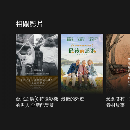
相關影片
台北之晨 ╳ 持攝影機
最後的郊遊
念念眷村：
的男人 全新配樂版
眷村故事
{{notifyMsg}}