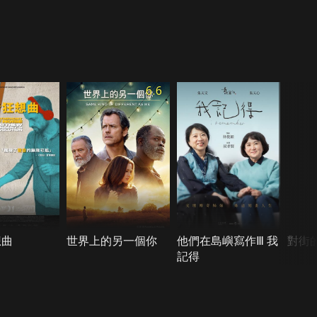
6.6
想曲
世界上的另一個你
他們在島嶼寫作Ⅲ 我
對街
記得