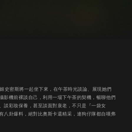
瑪姬史密斯將一起坐下來，在午茶時光談論、展現她們
攝影機前裸談自己，利用一場下午茶的契機，暢聊他們
、談彩妝保養，甚至談面對衰老，不只是『一袋女
有八卦爆料，絕對比奧斯卡還精采，連狗仔隊都自嘆弗