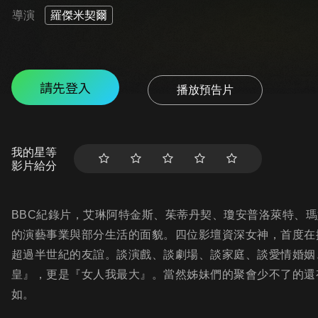
導演
羅傑米契爾
請先登入
播放預告片
我的星等
影片給分
BBC紀錄片，艾琳阿特金斯、茱蒂丹契、瓊安普洛萊特、
的演藝事業與部分生活的面貌。四位影壇資深女神，首度在
超過半世紀的友誼。談演戲、談劇場、談家庭、談愛情婚姻
皇』，更是『女人我最大』。當然姊妹們的聚會少不了的還
如。