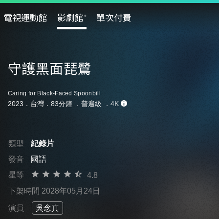
電視運動館
影劇館⁺
單次付費
守護黑面琵鷺
Caring for Black-Faced Spoonbill
2023．台灣．83分鐘 ．
普遍級
．4K
類型
紀錄片
發音
國語
星等
4.8
下架時間 2028年05月24日
演員
吳念真