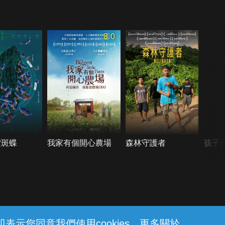
8.0
紫斑蝶
我家有個開心農場
森林守護者
孩子
示您同意我們使用cookies。更多關於