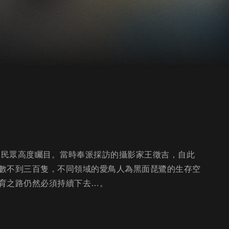
台民眾高度矚目。當時奉派採訪的攝影家王徵吉，自此
數不到三百隻，不同領域的愛鳥人為黑面琵鷺的生存空
育之路仍然必須持續下去…。