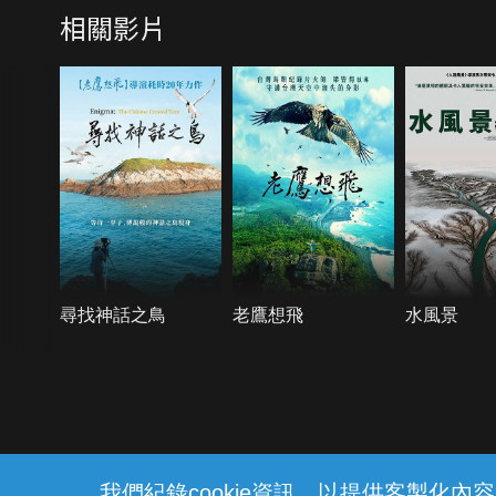
相關影片
尋找神話之鳥
老鷹想飛
水風景
{{notifyMsg}}
我們紀錄cookie資訊，以提供客製化