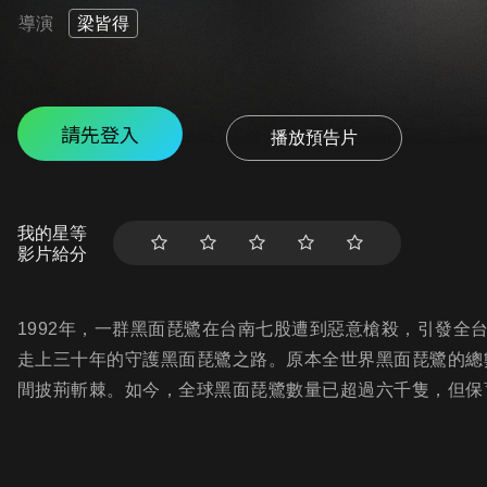
導演
梁皆得
請先登入
播放預告片
我的星等
影片給分
1992年，一群黑面琵鷺在台南七股遭到惡意槍殺，引發全
走上三十年的守護黑面琵鷺之路。原本全世界黑面琵鷺的總
間披荊斬棘。如今，全球黑面琵鷺數量已超過六千隻，但保