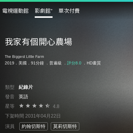
電視運動館
影劇館⁺
單次付費
我家有個開心農場
The Biggest Little Farm
2019．美國．91分鐘 ．
普遍級
．
評分8.0
．HD畫質
類型
紀錄片
發音
英語
星等
4.8
下架時間 2031年04月22日
演員
約翰切斯特
莫莉切斯特