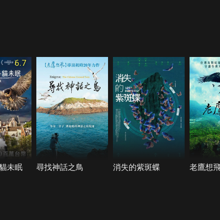
6.7
貓未眠
尋找神話之鳥
消失的紫斑蝶
老鷹想