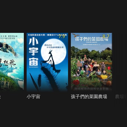
7.9
8.7
飛
小宇宙
孩子們的菜園農場
農場