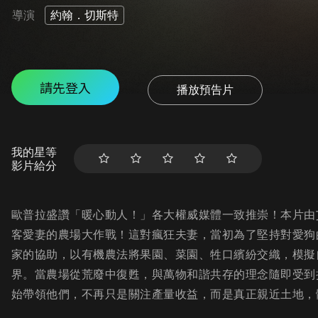
導演
約翰．切斯特
請先登入
播放預告片
我的星等
影片給分
歐普拉盛讚「暖心動人！」各大權威媒體一致推崇！本片由
客愛妻的農場大作戰！這對瘋狂夫妻，當初為了堅持對愛狗
家的協助，以有機農法將果園、菜園、牲口繽紛交織，模擬
界。當農場從荒廢中復甦，與萬物和諧共存的理念隨即受到
始帶領他們，不再只是關注產量收益，而是真正親近土地，