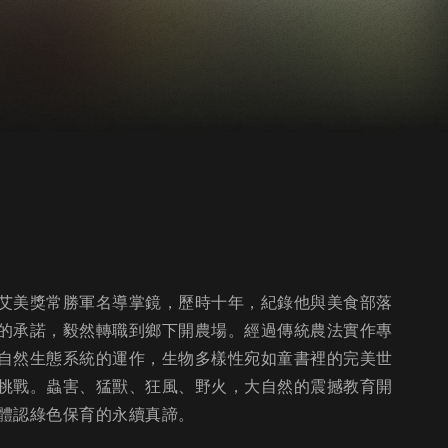
艾美獎常勝軍名導掌鏡，歷時十年，紀錄他與美食部落
的承諾，毅然轉職到鄉下開農場。經過傳統農法實作專
自然生態系統的運作，生物多樣性宛如童書裡的完美世
挑戰。蟲害、猛獸、狂風、野火，大自然的震撼教育開
體認綠色保育的永續真諦。