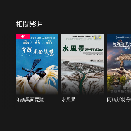
相關影片
6.9
守護黑面琵鷺
水風景
阿姆斯特丹
{{notifyMsg}}