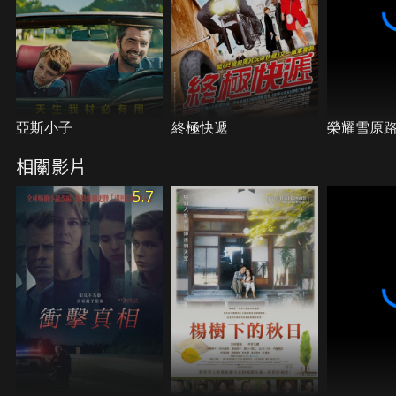
亞斯小子
終極快遞
榮耀雪原
相關影片
5.7