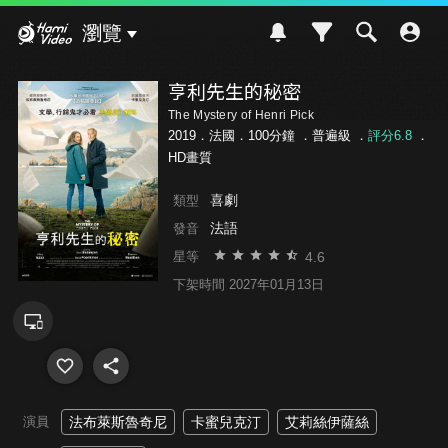
Hami Video
瀏覽
亨利先生的秘密
The Mystery of Henri Pick
2019．法國．100分鐘 ．
普遍級
．
評分6.8
．
HD畫質
喜劇
類型
法語
發音
4.6
星等
下架時間 2027年01月13日
演員
法布萊斯魯奇尼
卡蜜兒克汀
艾莉絲伊薩絲