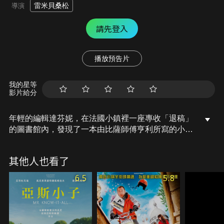
雷米貝桑松
導演
請先登入
播放預告片
我的星等
影片給分
年輕的編輯達芬妮，在法國小鎮裡一座專收「退稿」
的圖書館內，發現了一本由比薩師傅亨利所寫的小
說。小說出版問世後立刻掀起一股熱潮，令人嘆服的
深度引起資深書評人胡許的質疑，名作不可能出自比
其他人也看了
薩師傅之手。亨利的女兒喬瑟芬抱持著相同疑問，決
定與胡許聯手展開調查書中的秘密……
6.5
5.8