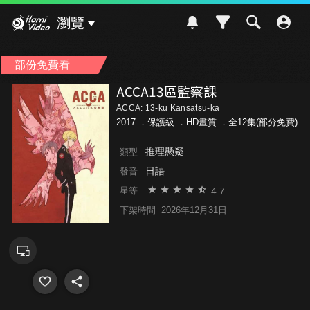
Hami Video
瀏覽
部份免費看
ACCA13區監察課
ACCA: 13-ku Kansatsu-ka
2017 ．
保護級
．HD畫質 ．全12集(部分免費)
推理懸疑
類型
日語
發音
4.7
星等
下架時間
2026年12月31日