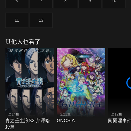
6
7
8
9
10
11
12
其他人也看了
全14集
全21集
全12集
青之壬生浪S2-芹澤暗
GNOSIA
阿爾涅事
殺篇