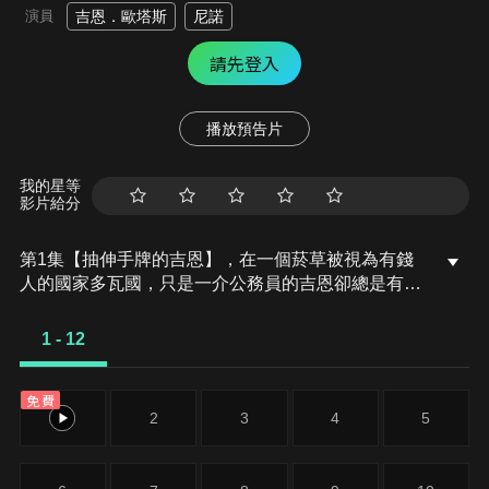
演員
吉恩．歐塔斯
尼諾
請先登入
播放預告片
我的星等
影片給分
第1集【抽伸手牌的吉恩】，在一個菸草被視為有錢
人的國家多瓦國，只是一介公務員的吉恩卻總是有著
抽不完的菸…?以和平之鳥ACCA為象徵，看似國泰
民安，四海昇平的多瓦國，就在此時傳出即將爆發政
1 - 12
變的小道消息！
免費
1
2
3
4
5