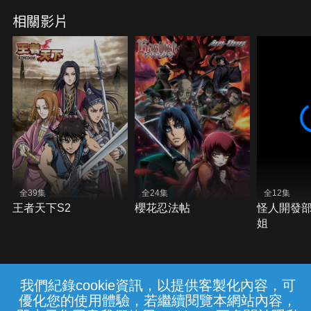
相關影片
全39集
全24集
全12集
王者天下S2
櫻花忍法帖
怪人開發
姐
我們紀錄cookie資訊，以提供客製化內容，可
{{notifyMsg}}
優化您的使用體驗，若繼續閱覽本網站內容，
常見問題
線上客服
服務條款
隱私權保護