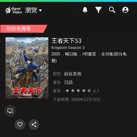
Hami Video
瀏覽
部份免費看
王者天下S3
Kingdom Season 3
2020 ．
輔12級
．HD畫質 ．全26集(部分免
費)
綜合其他
類型
日語
發音
4.7
星等
下架時間
2026年12月31日