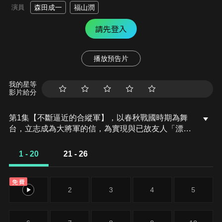
演員
森田成一
福山潤
請先登入
播放預告片
我的星等
影片給分
第1集【不斷逼近的合縱軍】，以春秋戰國時期為舞
台，立志成為大將軍的信，為實現與已故友人「漂」
的約定，解救因政變被追殺，以統一天下為目標的年
輕秦王贏政，就此揭開亂世歷史劇場序幕。動畫第三
1 - 20
21 - 26
期描寫「合縱軍篇」，秦國首都將面對有史以來最大
威脅，信與年輕武將們在暗潮湧起的戰場上，又會磨
免費
出什麼新火花…
1
2
3
4
5