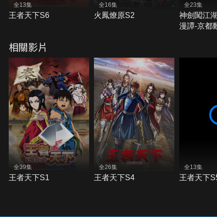
全13集
全16集
全23集
王者天下S6
火鳳燎原S2
神劍闖江湖
漫譚-京都
相關影片
全39集
全26集
全13集
王者天下S1
王者天下S4
王者天下S