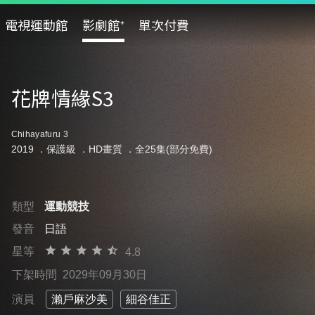
電視運動館
影劇館⁺
單次付費
花牌情緣S3
Chihayafuru 3
2019 ．
保護級
．HD畫質 ．全25集(部分免費)
類型
運動競技
發音
日語
星等
4.8
下架時間
2029年09月30日
演員
瀨戶麻沙美
細谷佳正