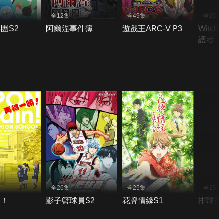
全12集
全49集
全25
團S2
阿爾涅事件簿
遊戲王ARC-V P3
Witc
護者
全26集
全25集
全25
勝！
影子籃球員S2
花牌情緣S1
排球