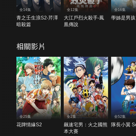
全14集
全12集
全16集
青之壬生浪S2-芹澤
大江戶烈火殺手-鳳
學姊是男孩
暗殺篇
凰傳說
相關影片
全25集
全2集
全52集
花牌情緣S2
飆速宅男：火之國熊
隊長小翼 Se
本大賽