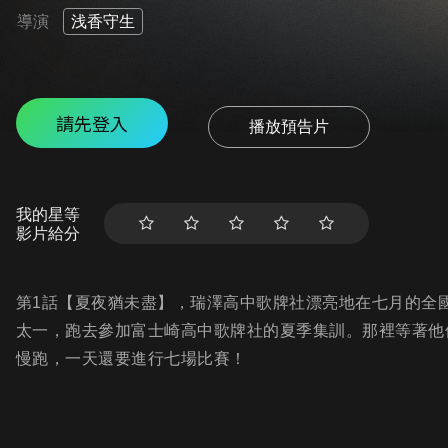
導演
浅香守生
請先登入
播放預告片
我的星等
影片給分
第1話【夏夜猶未盡】，瑞澤高中歌牌社漂亮地在七月的全
太一，跑去參加富士崎高中歌牌社的夏季集訓。那裡等著他
慢跑，一天還要進行七場比賽！