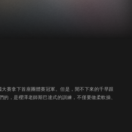
國大賽拿下首座團體賽冠軍。但是，閒不下來的千早跟
們的，是櫻澤老師斯巴達式的訓練，不僅要做柔軟操、