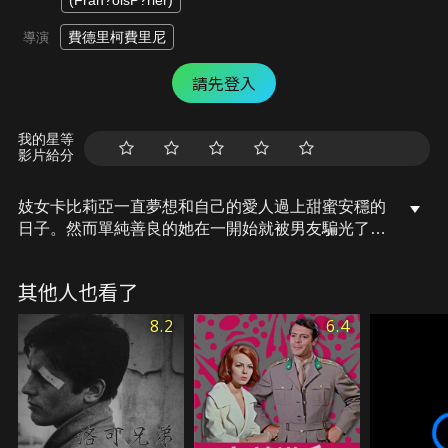
(Fran?oisP?rier)
費德里柯費里尼
導演
請先登入
我的星等
影片給分
妓女卡比莉亞一直夢想和自己的愛人過上甜蜜安穩的
日子。然而單純善良的她在一開始就被男友騙光了
錢，被推入河中，差點喪命。即使遭遇如此羞辱，她
還是對愛情充滿希望。一次，她在街上偶遇一個剛和
其他人也看了
女友吵完架的男演員，被他邀請回家過夜。正當她受
寵若驚、滿心歡喜之際，男演員的女友上門求和，這
8.2
6.4
讓卡比莉亞傷心欲絕。不久，她又在劇場遭遇到一位
英俊男子的瘋狂追求，起初她有點沒自信，但最終還
是接受了這位男子的求婚，變賣所有家產，準備與未
婚夫共赴美好新生活。然而在途中，她的未婚夫竟想
殺她……