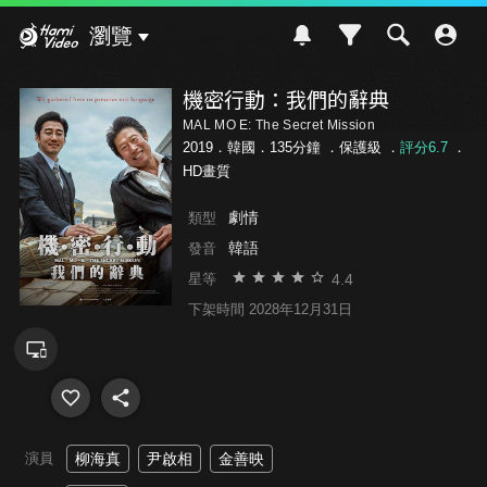
Hami Video
瀏覽
機密行動：我們的辭典
MAL MO E: The Secret Mission
2019．韓國．135分鐘 ．
保護級
．
評分6.7
．
HD畫質
劇情
類型
韓語
發音
4.4
星等
下架時間 2028年12月31日
演員
柳海真
尹啟相
金善映