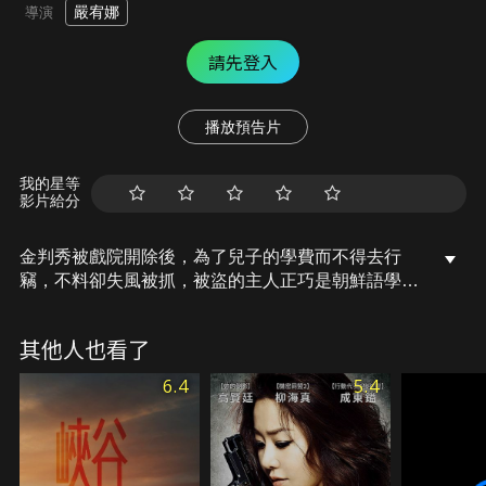
嚴宥娜
導演
請先登入
播放預告片
我的星等
影片給分
金判秀被戲院開除後，為了兒子的學費而不得去行
竊，不料卻失風被抓，被盜的主人正巧是朝鮮語學會
的代表柳正煥，判秀陰錯陽地獲得在朝鮮語學會工作
的機會。處在母語被禁止的時代，兩人於所剩不多的
其他人也看了
時間中，必須在日本帝國高壓的監視下完成屬於朝鮮
的字典……。
6.4
5.4