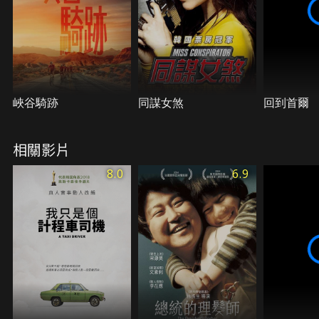
峽谷騎跡
同謀女煞
回到首爾
相關影片
8.0
6.9