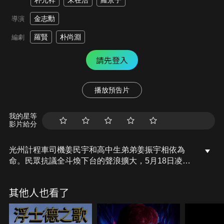
朴元祥
宋在浩
羅京子
金志勳
導演
羅賢
朴尚淵
編劇
請先登入
播放預告片
我的星等
影片給分
光州計程車司機姜民宇和高中生弟弟姜振宇相依為
命。民眾抗議全斗煥下台的聲浪擴大，5月18日凌晨
光州祕密集結大批空降部隊。此時民宇約剛認識的申
愛去看電影，卻見到軍人暴打抗議民眾。弟弟振宇憤
其他人也看了
而走上街頭。申愛之父退伍上校朴興洙建議溫和手段
卻被軍方拒絕，眼前暴力越演越烈，眾人能否全身而
退？