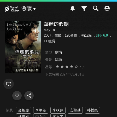
Hami Video
瀏覽
華麗的假期
May 18
2007．韓國．120分鐘 ．
輔12級
．
評分6.9
．
HD畫質
劇情
類型
韓語
發音
4.4
星等
下架時間 2027年03月31日
演員
金相慶
李準基
李枖原
安聖基
朴哲民