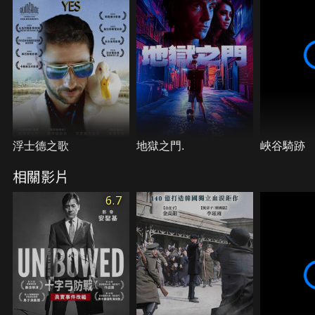
浮士德之歌
地獄之門.
峽谷騎跡
相關影片
6.7