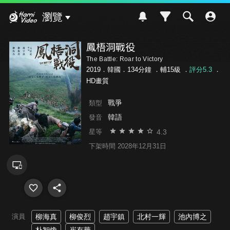
Hami Video
瀏覽
鳳梧洞戰役
The Battle: Roar to Victory
2019．韓國．134分鐘 ．
輔15級
．
評分5.3
．
HD畫質
戰爭
類型
韓語
發音
4.3
星等
下架時間 2028年12月31日
演員
柳海真
柳俊烈
趙宇鎮
北村一輝
池內博之