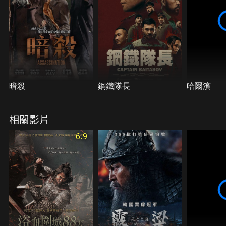
暗殺
鋼鐵隊長
哈爾濱
相關影片
6.9