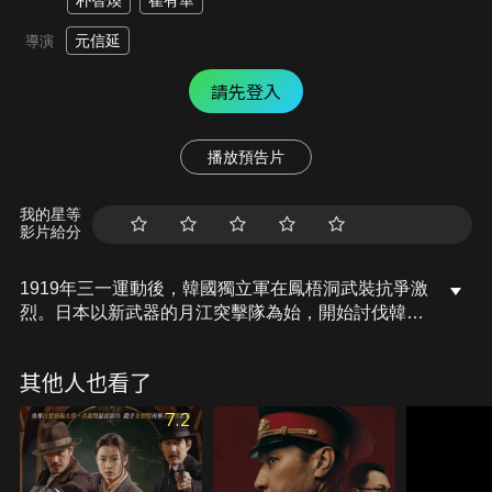
朴智煥
崔有華
元信延
導演
請先登入
播放預告片
我的星等
影片給分
1919年三一運動後，韓國獨立軍在鳳梧洞武裝抗爭激
烈。日本以新武器的月江突擊隊為始，開始討伐韓國
獨立軍。獨立軍為了獲勝，活用鳳梧洞地形引日落入
陷阱。劍術非凡的海哲，獨立軍分隊長長夏，以及狙
其他人也看了
擊手秉久，三人領軍英勇衝入險境對抗日軍。穿梭溪
谷與稜線間，來無影去無蹤的韓國獨立軍令日軍開始
7.2
感到焦急不安……