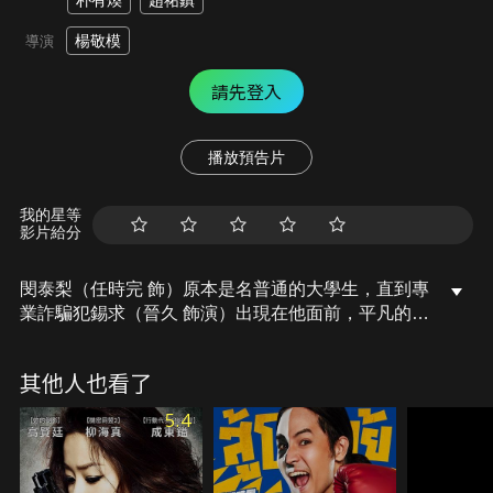
朴有煥
趙祐鎮
楊敬模
導演
請先登入
播放預告片
我的星等
影片給分
閔泰梨（任時完 飾）原本是名普通的大學生，直到專
業詐騙犯錫求（晉久 飾演）出現在他面前，平凡的人
生產生驟變。錫求看上閔載帥氣的臉龐、聰明的腦
袋，便立刻延攬泰梨成為集團夥伴，在這個團隊裡，
其他人也看了
還有軍師朴智遠室長、偽造專家宋次長及個資情報女
王洪代理。隨著計劃的進行，他發現詐騙犯罪會導致
5.4
受害者走上絕路，便決心要讓「One-Line貸款服務」
變成幫助人們的新型詐騙集團！最危險的金錢遊戲，
前所未見的詐騙喜劇即將登場！