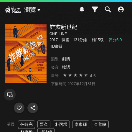
Hami Video
瀏覽
詐欺新世紀
ONE-LINE
2017．韓國．131分鐘 ．
輔15級
．
評分6.0
．
HD畫質
劇情
類型
韓語
發音
4.6
星等
下架時間 2027年12月31日
演員
任時完
晉久
朴丙垠
李東輝
金善映