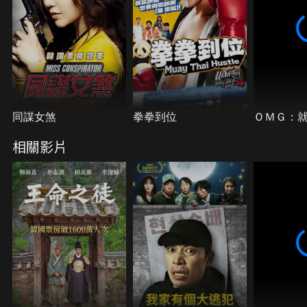
同謀女煞
拳拳到位
ＯＭＧ：
相關影片