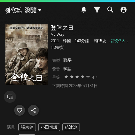
Hami Video
瀏覽
登陸之日
My Way
2011．韓國．143分鐘 ．
輔15級
．
評分7.8
．
HD畫質
戰爭
類型
韓語
發音
4.4
星等
下架時間 2028年07月31日
演員
張東健
小田切讓
范冰冰