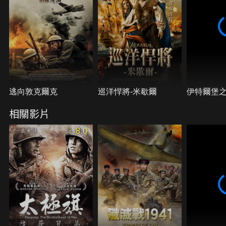
逃向敦克爾克
巡洋悍將-米歇爾
伊特爾堡
相關影片
8.0