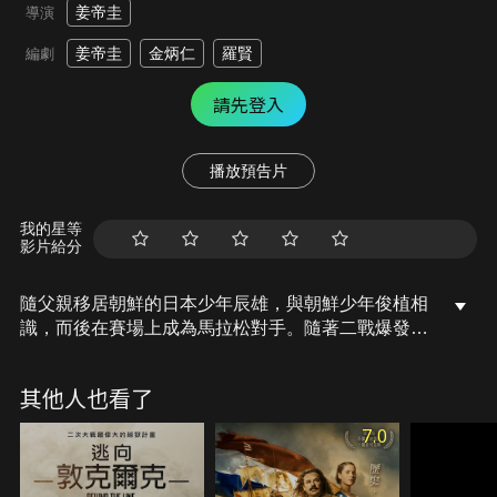
姜帝圭
導演
姜帝圭
金炳仁
羅賢
編劇
請先登入
播放預告片
我的星等
影片給分
隨父親移居朝鮮的日本少年辰雄，與朝鮮少年俊植相
識，而後在賽場上成為馬拉松對手。隨著二戰爆發，
俊植被強征入關東軍，而辰雄成為守備隊隊長。兩人
一起走入坎坷的戰火生涯。 俊植先是代表日軍與蘇軍
其他人也看了
作戰，被俘後又為蘇軍與德軍作戰，沒想到竟又被德
軍俘虜…顛沛流離的人生何時才能結束？
7.0