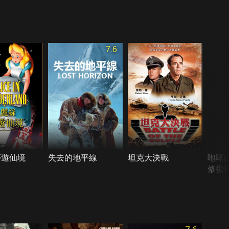
7.6
夢遊仙境
失去的地平線
坦克大決戰
咆哮
修復)