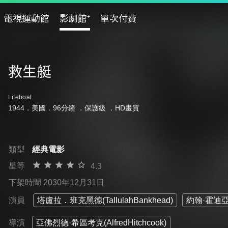
電視運動館
影劇館⁺
單次付費
救生艇
Lifeboat
1944．美國．96分鐘 ．
保護級
．HD畫質
類型
經典電影
星等
4.3
下架時間 2030年12月31日
演員
塔盧拉．班克黑德(TallulahBankhead)
約翰·霍迪亞克
導演
亞佛烈德·希區考克(AlfredHitchcook)