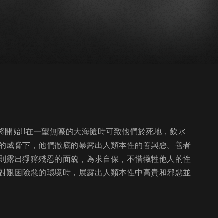
將開始!!在一望無際的大海隨時可致他們於死地，飲水
的威脅下，他們徹底的暴露出人類本性的善與惡。善者
則露出猙獰殘忍的面貌，為求自保，不惜犧牲他人的性
對艱困險惡的環境時，展露出人類本性中高貴和邪惡並