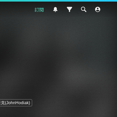
訂閱
(JohnHodiak)