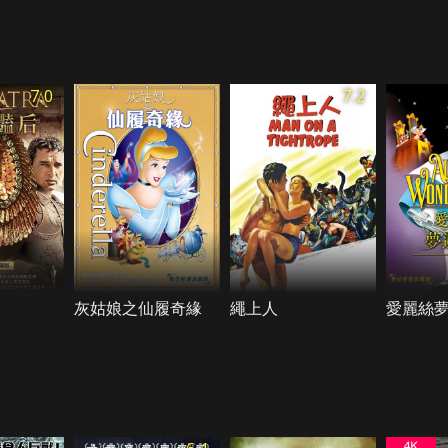
7.0
7.2
灰姑娘之仙履奇緣
繩上人
愛麗絲