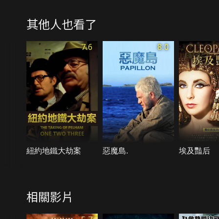
其他人也看了
7.6
8.0
紐約地鐵大劫案
惡魔島.
埃及豔后
相關影片