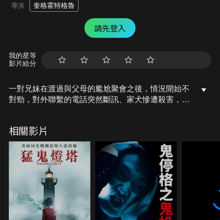
奎格霍特格魯
導演
請先登入
我的星等
影片給分
一對兄妹在渡過與父母的尷尬聚會之後，情況開始不
對勁，對外聯繫的電話突然斷訊、家犬慘遭殺害，並
驚覺屋外有股神秘力量正在試圖入侵，氣氛詭異至
極……面對一名持槍闖入的陌生人，宣稱自己是來解
相關影片
救大家的同時，逃走和相信將成為死亡降臨前的恐怖
二選一！