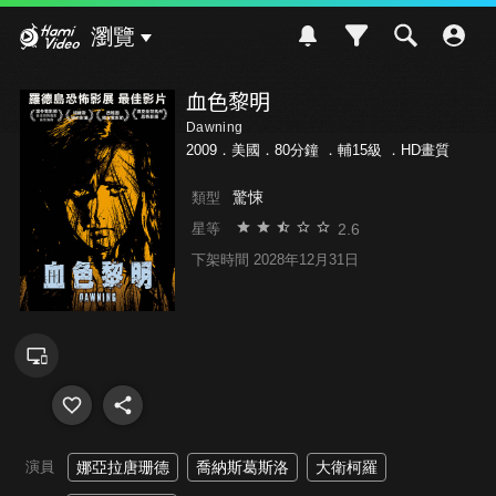
Hami Video
瀏覽
血色黎明
Dawning
2009．美國．80分鐘 ．
輔15級
．HD畫質
驚悚
類型
2.6
星等
下架時間 2028年12月31日
演員
娜亞拉唐珊德
喬納斯葛斯洛
大衛柯羅