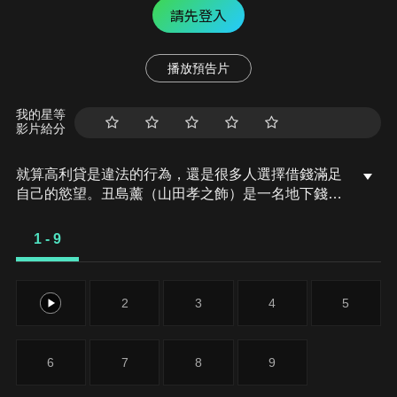
請先登入
播放預告片
我的星等
影片給分
就算高利貸是違法的行為，還是很多人選擇借錢滿足
自己的慾望。丑島薰（山田孝之飾）是一名地下錢莊
社長，亦正亦邪的他，逼良為娼、踐踏欠錢者的尊
嚴，但為了在這物慾的社會中生存，誰又是真正的受
1 - 9
害者…
1
2
3
4
5
6
7
8
9