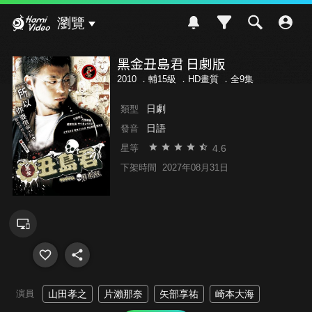
Hami Video
瀏覽
黑金丑島君 日劇版
2010 ．
輔15級
．HD畫質 ．全9集
日劇
類型
日語
發音
4.6
星等
下架時間
2027年08月31日
演員
山田孝之
片瀨那奈
矢部享祐
崎本大海