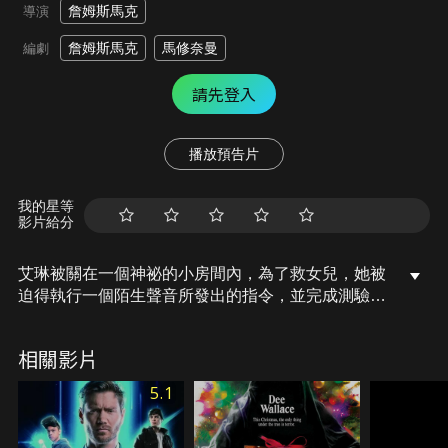
詹姆斯馬克
導演
詹姆斯馬克
馬修奈曼
編劇
請先登入
播放預告片
我的星等
影片給分
艾琳被關在一個神祕的小房間內，為了救女兒，她被
迫得執行一個陌生聲音所發出的指令，並完成測驗。
測驗難度越來越高，甚至達到常人不可能完成的程度
時，艾琳意外發展出了前所未有的力量。這份強大的
相關影片
力量賦予艾琳自信，儘管得隻身面對一群武裝分子，
她仍計畫逃跑。當力量越大時，真相就越來越近……
5.1