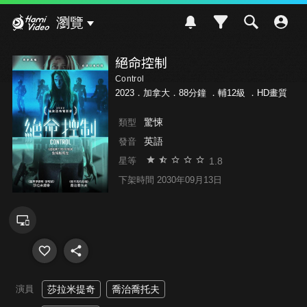
Hami Video
瀏覽
絕命控制
Control
2023．加拿大．88分鐘 ．
輔12級
．HD畫質
驚悚
類型
英語
發音
1.8
星等
下架時間 2030年09月13日
演員
莎拉米提奇
喬治喬托夫