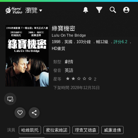
Hami Video
瀏覽
綠寶機密
Lulu On The Bridge
1998．英國．103分鐘 ．
輔12級
．
評分6.2
．
HD畫質
劇情
類型
英語
發音
2
星等
下架時間 2028年12月31日
演員
哈維凱托
蜜拉索維諾
理查艾德森
威廉達佛