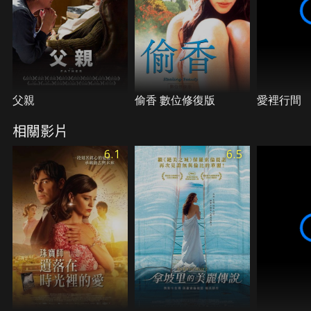
父親
偷香 數位修復版
愛裡行間
相關影片
6.1
6.5