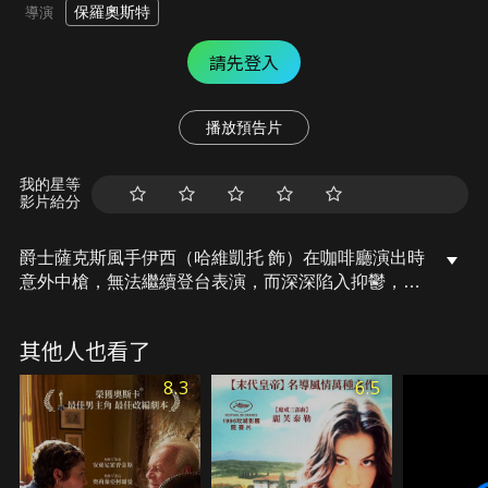
保羅奧斯特
導演
請先登入
播放預告片
我的星等
影片給分
爵士薩克斯風手伊西（哈維凱托 飾）在咖啡廳演出時
意外中槍，無法繼續登台表演，而深深陷入抑鬱，這
時，他意外從街頭的一具屍體上得到一顆附有電話號
碼的石頭，透過歸還這顆石頭，他認識了年輕美麗的
其他人也看了
演員西莉亞（蜜拉索維諾 飾），在石頭神秘力量的催
化下，兩人墜入愛河……。
8.3
6.5