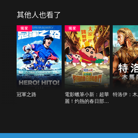
其他人也看了
6.7
冠軍之路
電影蠟筆小新：超華
特洛伊：木
麗！灼熱的春日部舞
者們
{{notifyMsg}}