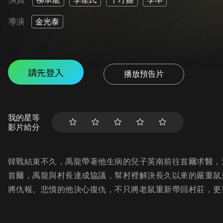
導演
金光泰
請先登入
播放預告片
我的星等
影片給分
韓戰結束不久，禹龍帶著他生病的兒子英南前往首爾求醫，
首爾，禹龍與村長達成協議，幫村裡解決長久以來的嚴重鼠
將仇報。悲憤的他決心復仇，不只將老鼠重新帶回村莊，更