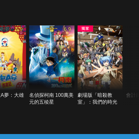
6.9
6.9
A夢：大雄
名偵探柯南 100萬美
劇場版「暗殺教
會計
元的五稜星
室」：我們的時光