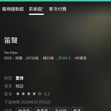
電視運動館
影劇館⁺
單次付費
笛聲
The Piper
2015．韓國．107分鐘 ．
輔15級
．
評分6.3
．HD畫質
類型
驚悚
發音
韓語
星等
4.3
下架時間 2026年07月31日
演員
柳承龍
李星民
千玗嬉
李準