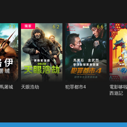
7.3
6.2
6.6
馬屠城
天眼浩劫
犯罪都市4
電影哆啦
西遊記