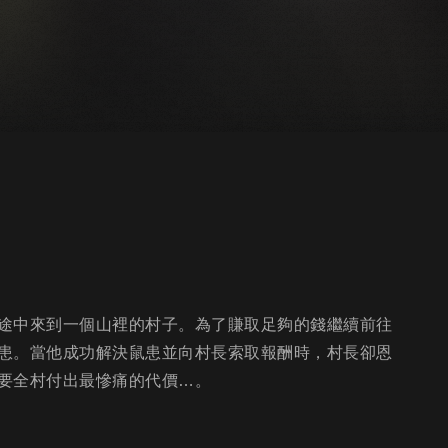
途中來到一個山裡的村子。為了賺取足夠的錢繼續前往
患。當他成功解決鼠患並向村長索取報酬時，村長卻恩
要全村付出最慘痛的代價…。