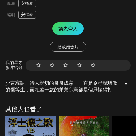
安權泰
導演
安權泰
編劇
請先登入
播放預告片
我的星等
影片給分
少言寡語、待人親切的哥哥成憲，一直是令母親驕傲
的優等生，而相差一歲的弟弟宗憲卻是個只懂得打
架、令人頭痛的差等生。在母親的差別待遇下，無法
享有同等的愛，兄弟倆人的關係始終既親密又緊張。
其他人也看了
直到有天，兩人同時愛上了同一個女孩，弟弟剽竊哥
哥的作品向女孩示愛，終於引爆了兩人的爭執…