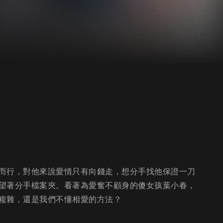
而行，對他來說愛情只有向錢走，想分手找他保證一刀
望著分手檔案夾。看著為愛奮不顧身的傻女孩葉小春，
複雜，還是我們不懂相愛的方法？