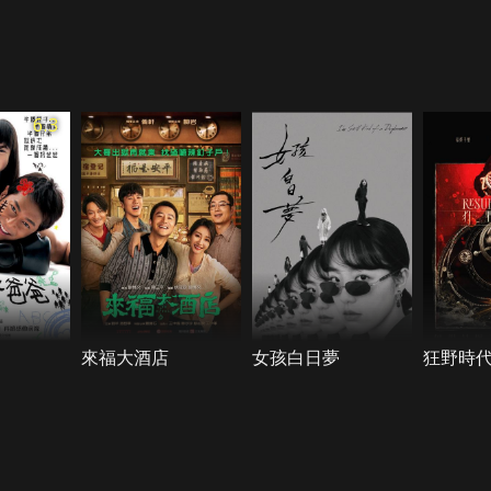
6.3
來福大酒店
女孩白日夢
狂野時