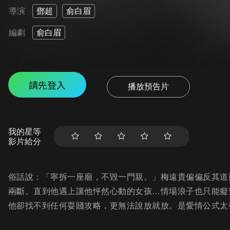
導演
鄧超
俞白眉
編劇
俞白眉
請先登入
播放預告片
我的星等
影片給分
俗話說：「寧拆一座廟，不毀一門親。」梅遠貴偏偏反其道
兩斷。直到他遇上讓他怦然心動的女孩…情場浪子也只能癡
他卻找不到任何耍賤攻略，更無法說放就放。是愛情公式太