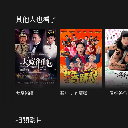
其他人也看了
5.9
大魔術師
新年．奇蹟號
一個好爸爸
相關影片