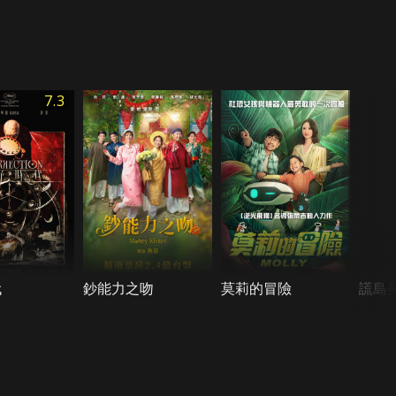
7.3
代
鈔能力之吻
莫莉的冒險
謊島