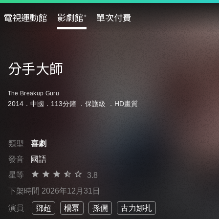
電視運動館
影劇館⁺
單次付費
分手大師
The Breakup Guru
2014．中國．113分鐘 ．
保護級
．HD畫質
類型
喜劇
發音
國語
星等
3.8
下架時間 2026年12月31日
演員
鄧超
楊冪
孫儷
古力娜扎