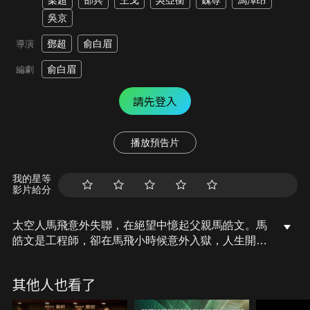
梁超
邵兵
王戈
吳亞衡
魏尊
馮澤昂
吳京
鄧超
俞白眉
導演
俞白眉
編劇
請先登入
播放預告片
我的星等
影片給分
太空人馬飛意外失聯，在絕望中憶起父親馬皓文。馬
皓文是工程師，卻在馬飛小時候意外入獄，人生開始
走下坡。出獄後發現兒子因為屢次逃學而將被退學。
馬皓文跟主任打賭，只要能擠進前十名，就讓馬飛繼
其他人也看了
續上學。天馬行空而充滿熱情的馬皓文，究竟能否改
變兒子的命運？父子倆的親情摯愛，喚回生命中的溫