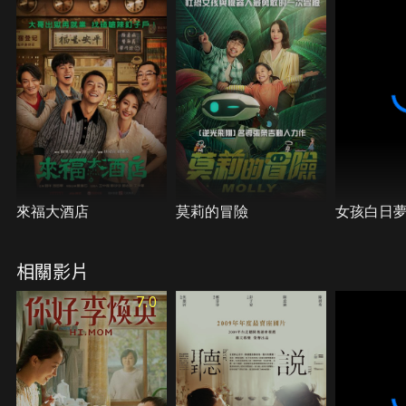
暖與奇蹟。
來福大酒店
莫莉的冒險
女孩白日
相關影片
7.0