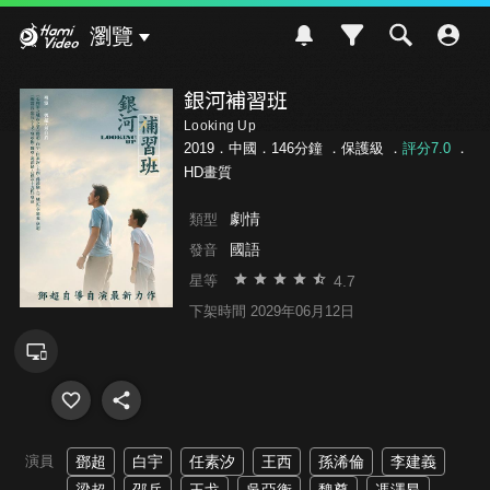
Hami Video
瀏覽
銀河補習班
Looking Up
2019．中國．146分鐘 ．
保護級
．
評分7.0
．
HD畫質
劇情
類型
國語
發音
4.7
星等
下架時間 2029年06月12日
演員
鄧超
白宇
任素汐
王西
孫浠倫
李建義