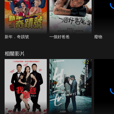
新年．奇蹟號
一個好爸爸
廢物
相關影片
5.2