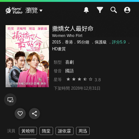
Hami Video
瀏覽
撒嬌女人最好命
Women Who Flirt
2015．香港．95分鐘 ．
保護級
．
評分5.9
．
HD畫質
喜劇
類型
國語
發音
3.8
星等
下架時間 2028年12月31日
演員
黃曉明
隋棠
謝依霖
周迅