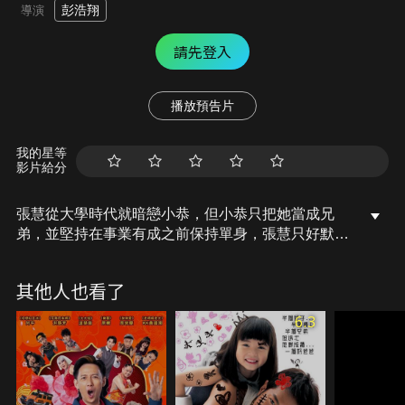
彭浩翔
導演
請先登入
播放預告片
我的星等
影片給分
張慧從大學時代就暗戀小恭，但小恭只把她當成兄
弟，並堅持在事業有成之前保持單身，張慧只好默默
等待著。這一切在小恭出差到台灣，事情變了樣。台
灣女生蓓蓓嬌滴滴的魅力火速征服小恭，張慧深受打
其他人也看了
擊，找來多年閨蜜「撒嬌女王」阮美獻策和長江以南
最強撒嬌天團相助，靠著她們的「伎倆」張慧能成功
6.3
搶回所愛之人嗎？