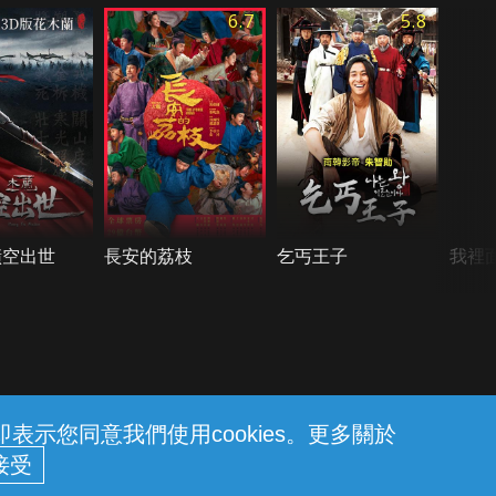
6.7
5.8
橫空出世
長安的荔枝
乞丐王子
我裡
示您同意我們使用cookies。更多關於