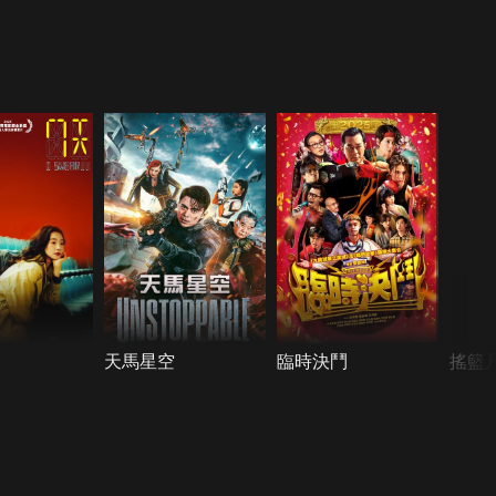
天馬星空
臨時決鬥
搖籃