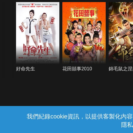
好命先生
花田囍事2010
錦毛鼠之涅
{{notifyMsg}}
我們紀錄cookie資訊，以提供客製化
隱私