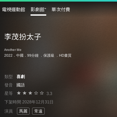
電視運動館
影劇館⁺
單次付費
李茂扮太子
Another Me
2022．中國．99分鐘 ．
保護級
．HD畫質
類型
喜劇
發音
國語
星等
3.3
下架時間 2028年12月31日
演員
馬麗
常遠