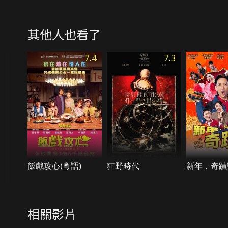
其他人也看了
7.4
7.3
飯戲攻心(粵語)
狂野時代
新年．奇蹟
相關影片