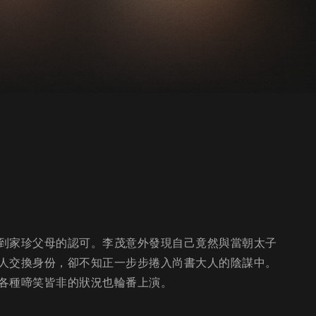
到家珍父母的認可。李茂意外發現自己竟然與當朝太子
人交換身份，卻不知正一步步捲入尚書大人的陰謀中。
各種啼笑皆非的狀況也輪番上演。