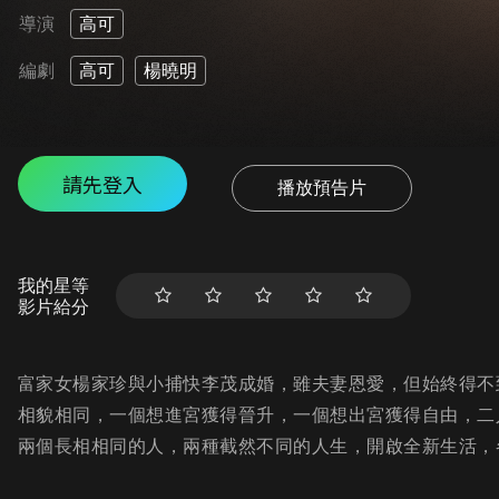
導演
高可
編劇
高可
楊曉明
請先登入
播放預告片
我的星等
影片給分
富家女楊家珍與小捕快李茂成婚，雖夫妻恩愛，但始終得不
相貌相同，一個想進宮獲得晉升，一個想出宮獲得自由，二
兩個長相相同的人，兩種截然不同的人生，開啟全新生活，