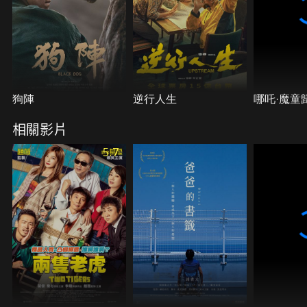
狗陣
逆行人生
哪吒·魔童歸
相關影片
5.7