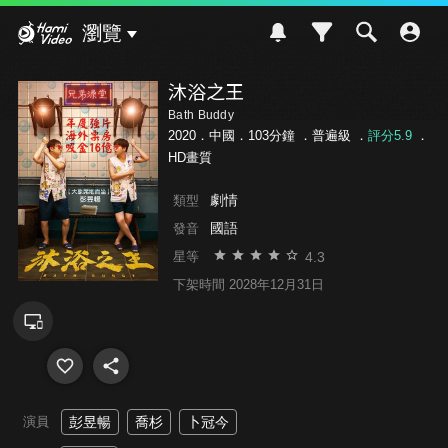
Hami Video
瀏覽
沐浴之王
Bath Buddy
2020．中國．103分鐘 ．
普遍級
．
評分5.9
．
HD畫質
劇情
類型
國語
發音
4.3
星等
下架時間 2028年12月31日
演員
彭昱暢
喬杉
卜冠今