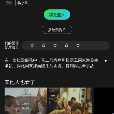
易小星
導演
請先登入
播放預告片
我的星等
影片給分
在一次搓澡服務中，富二代肖翔和搓澡工周東海發生
爭執，因此周東海面臨生活困境。肖翔因跳傘事故被
送到醫院記憶全失，周東海恰巧撞見，心生一計，騙
肖翔是自己的弟弟並騙回周家澡堂當搓澡工，於是一
其他人也看了
個富二代開始了一段終身難忘的搓澡生涯……
7.2