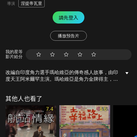
涅提帝瓦里
導演
請先登入
播放預告片
我的星等
影片給分
改編自印度角力選手瑪哈維亞的傳奇感人故事，由印
度天王阿米爾罕主演。瑪哈維亞是角力金牌得主，卻
因生活與體制問題而放棄角力夢。他一心一意希望能
生個兒子，一圓當年未盡夢想。哪知命運作弄人，多
其他人也看了
年來他膝下無子，卻有四位寶貝女兒。幾乎要放棄的
他在偶然機緣下，發現兩個女兒不讓鬚眉的角力天
7.4
6.6
分，開始訓練她們角力，過程酸甜苦辣，這幫父女怎
麼面對來自四面八方的輿論、歧視？他們又真能獲得
最後的勝利嗎？