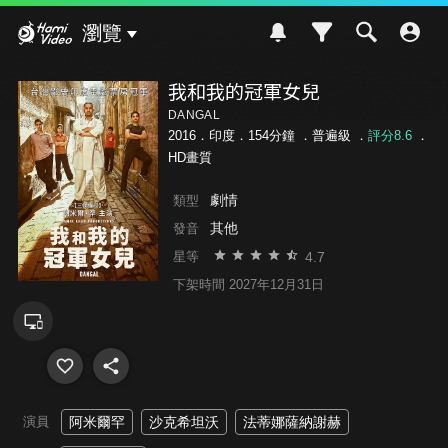
Hami Video
瀏覽
我和我的冠軍女兒
DANGAL
2016．印度．154分鐘 ．
普遍級
．
評分8.6
．
HD畫質
劇情
類型
其他
發音
4.7
星等
下架時間 2027年12月31日
演員
阿米爾罕
沙克希坦沃
法蒂娜薩納謝赫