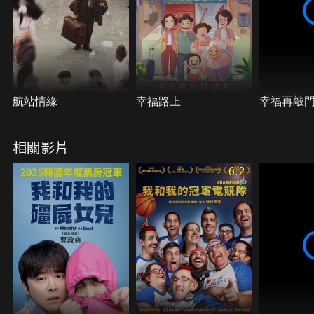
航站情緣
幸福路上
幸福再敲
相關影片
6.2