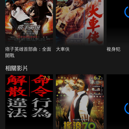
樂團全員衝撞演出，不計形象！
痞子英雄首部曲：全面
大車伕
複身犯
開戰
相關影片
7.3
6.7