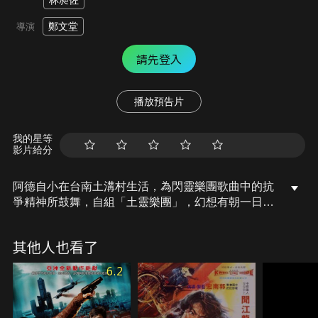
林昶佐
鄭文堂
導演
請先登入
播放預告片
我的星等
影片給分
阿德自小在台南土溝村生活，為閃靈樂團歌曲中的抗
爭精神所鼓舞，自組「土靈樂團」，幻想有朝一日能
跟偶像閃靈樂團，並肩對抗種種不公不義。土溝村代
表會主席以開發之名，遊說村民將土地賣給財團，阿
其他人也看了
德為了阻止故鄉的沈淪，隻身赴北，尋求閃靈樂團幫
忙發聲，卻陰錯陽差成為閃靈的司機！阿德逐漸發現
6.2
閃靈將理念化為歌曲是不夠的，他希望閃靈能更積極
行動，如此主張與一連串的挫折，卻造成樂團內部出
現矛盾：搖滾，到底是個飯碗？還是一種精神？閃靈