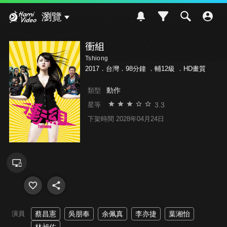
Hami Video
瀏覽
衝組
Tshiong
2017．台灣．98分鐘 ．
輔12級
．HD畫質
動作
類型
3.3
星等
下架時間 2028年04月24日
演員
蔡昌憲
吳朋奉
余佩真
李亦捷
葉湘怡