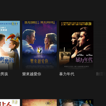
6.1
6.9
的男孩
樂來越愛你
暴力年代
翻雲
7.2
5.9
6.1