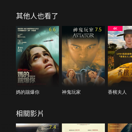
其他人也看了
6.6
7.5
媽的踹爆你
神鬼玩家
香檳夫人
相關影片
7.4