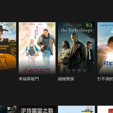
6.3
7.0
6.3
幸福再敲門
細物警探
打不倒
7.3