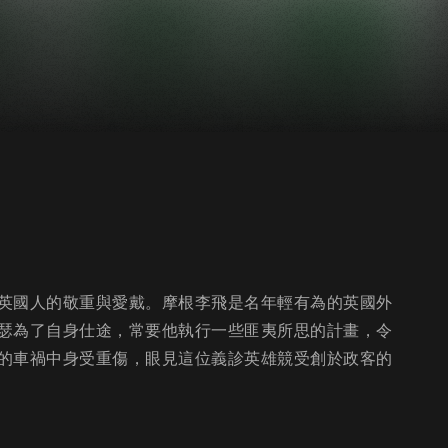
英國人的敬重與愛戴。摩根李飛是名年輕有為的英國外
瑟為了自身仕途，常要他執行一些匪夷所思的計畫，令
的車禍中身受重傷，眼見這位義診英雄競受創於政客的