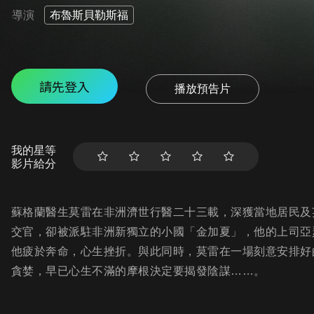
導演
布魯斯貝勒斯福
請先登入
播放預告片
我的星等
影片給分
蘇格蘭醫生莫雷在非洲濟世行醫二十三載，深獲當地居民及
交官，卻被派駐非洲新獨立的小國「金加夏」，他的上司亞
他疲於奔命，心生挫折。與此同時，莫雷在一場刻意安排好
貪婪，早已心生不滿的摩根決定要揭發陰謀……。