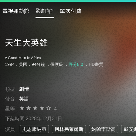
電視運動館
影劇館⁺
單次付費
天生大英雄
A Good Man In Africa
1994．美國．94分鐘 ．
保護級
．
評分5.0
．HD畫質
類型
劇情
發音
英語
星等
4
下架時間 2028年12月31日
演員
史恩康納萊
柯林弗萊爾斯
約翰李斯高
戴安