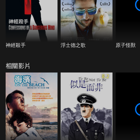
神經殺手
浮士德之歌
原子怪獸
相關影片
8.2