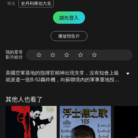
史丹利庫伯力克
導演
請先登入
播放預告片
我的星等
影片給分
美國空軍基地的指揮官精神出現失常，沒有知會上級
就派遣一批B-52轟炸機，向蘇聯境內的軍事重地投下
核彈。最後這名指揮官被當做叛徒圍攻，當附近的軍
隊占領基地後他在浴室內自殺。蘇聯大使知會美國總
其他人也看了
統，如果任何一枚核彈在蘇聯境內爆炸的話，「末日
機器」會隨之自動啟動且無法關閉，地球上沒有人能
7.0
夠生存。