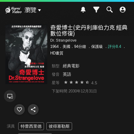
Hami Video
瀏覽
奇愛博士(史丹利庫伯力克 經典
數位修復)
Dr. Strangelove
1964．美國．94分鐘 ．
保護級
．
評分8.4
．
HD畫質
經典電影
類型
英語
發音
4.5
星等
下架時間 2030年12月31日
演員
特蕾西里德
彼得塞勒斯