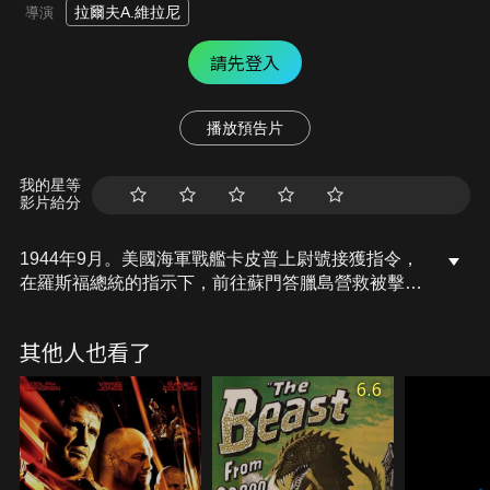
拉爾夫A.維拉尼
導演
請先登入
播放預告片
我的星等
影片給分
1944年9月。美國海軍戰艦卡皮普上尉號接獲指令，
在羅斯福總統的指示下，前往蘇門答臘島營救被擊落
的飛機組員。而在附近的一個島嶼，情報指出德國佈
署布雷長程潛艇於此，搭載致命的武器U-235，美國
其他人也看了
海軍必須擊沉該「終極武器」。在德軍深水炸彈的猛
力炮火下，戰艦嚴重毀損危機充斥，船艦各機組人員
6.6
堅守崗位，肩負維護世界和平的使命，這艘戰艦該如
何度過危機？