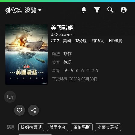
Hami Video
瀏覽
美國戰艦
USS Seaviper
2012．美國．92分鐘 ．
輔15級
．HD畫質
動作
類型
英語
發音
2.8
星等
下架時間 2028年05月30日
演員
提姆拉爾基
傑里米金
羅伯馬斯
史蒂夫羅斯