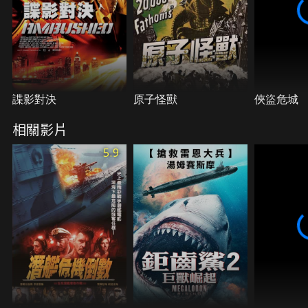
諜影對決
原子怪獸
俠盜危城
相關影片
5.9