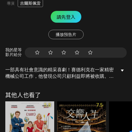
吉爾斯佩雷
導演
請先登入
播放預告片
我的星等
影片給分
一部具有社會意識的精采喜劇！賽德利克在一家精密
機械公司工作，他發現公司只顧利益即將被收購。為
了同事們的生計，不被金融機構掌控，賽德利克決定
與好友攜手合作，發起一場史詩般的收購行動。他們
其他人也看了
決心打破傳統，試圖以自己的方式挑戰金融體系的遊
戲規則，將公司重新交到員工手中，實現一場非凡的
5.8
7.5
企業轉變！