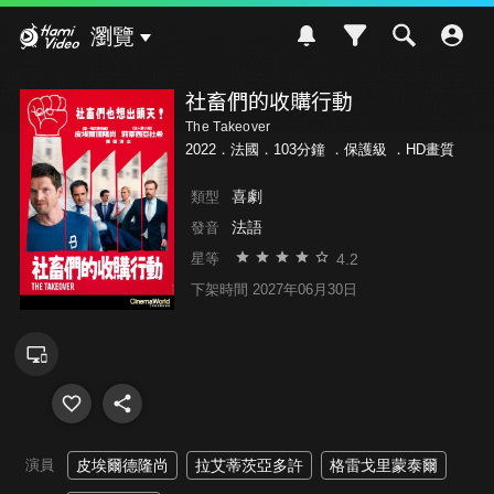
Hami Video
瀏覽
社畜們的收購行動
The Takeover
2022．法國．103分鐘 ．
保護級
．HD畫質
喜劇
類型
法語
發音
4.2
星等
下架時間 2027年06月30日
演員
皮埃爾德隆尚
拉艾蒂茨亞多許
格雷戈里蒙泰爾