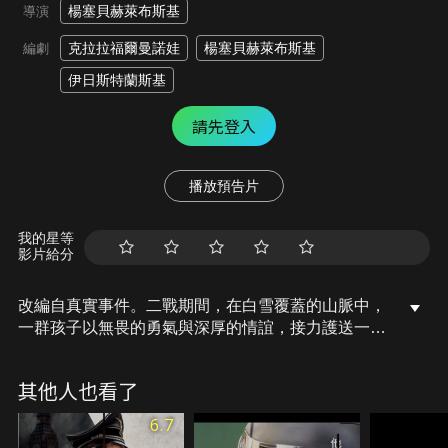
楊塞貝赫萊布斯基
導演
克拉拉福爾曼諾娃
楊塞貝赫萊布斯基
編劇
伊日斯特蘭斯基
請先登入
播放預告片
我的星等
影片給分
改編自真實事件。二戰期間，在白雪覆蓋的山脈中，
一群孩子以無畏的勇氣與深厚的情誼，接力護送一名
法國飛行員，悄然將他轉移於村莊之間，協助逃亡。
嚴寒的冬日裡，他們不僅要面對敵軍的搜捕與叛徒的
其他人也看了
威脅，更要在險惡環境中堅持到底。
6.7