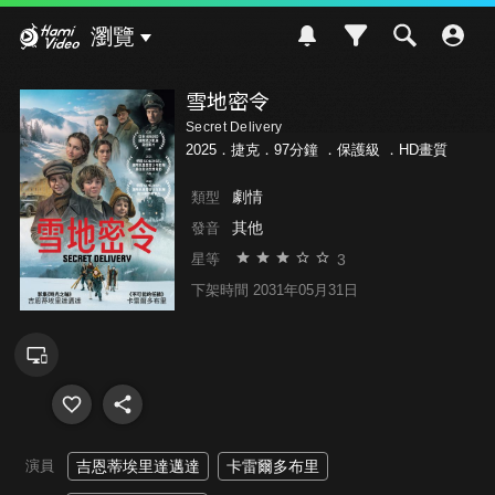
Hami Video
瀏覽
雪地密令
Secret Delivery
2025．捷克．97分鐘 ．
保護級
．HD畫質
劇情
類型
其他
發音
3
星等
下架時間 2031年05月31日
演員
吉恩蒂埃里達邁達
卡雷爾多布里