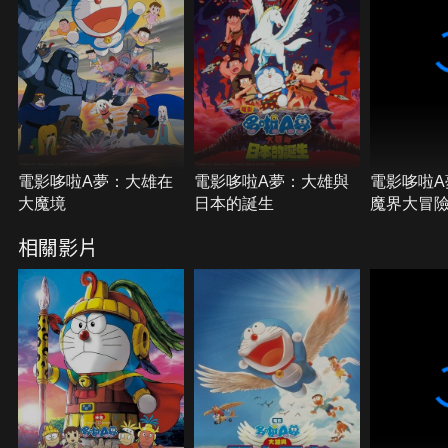
電影哆啦A夢：大雄在
電影哆啦A夢：大雄與
電影哆啦A
大魔境
日本的誕生
魔界大冒
相關影片