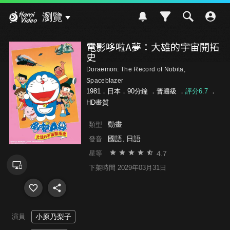
Hami Video
瀏覽
電影哆啦A夢：大雄的宇宙開拓
史
Doraemon: The Record of Nobita,
Spaceblazer
1981．日本．90分鐘 ．
普遍級
．
評分6.7
．
HD畫質
動畫
類型
國語, 日語
發音
4.7
星等
下架時間 2029年03月31日
演員
小原乃梨子