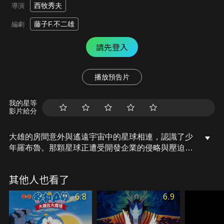
西牧秀夫
導演
藤子F.不二雄
編劇
請先登入
播放預告片
我的星等
影片給分
大雄的房間意外與遙遠宇宙中的星球相連，認識了少
年羅布魯。那顆星球正遭受開發企業的侵略與壓迫，
大雄與哆啦A夢等人決定挺身而出，協助居民保護家
園，展開跨越宇宙的熱血冒險。
其他人也看了
6.8
6.9