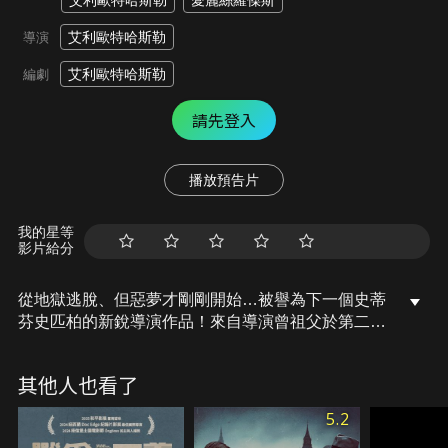
艾利歐特哈斯勒
愛麗絲羅傑斯
艾利歐特哈斯勒
導演
艾利歐特哈斯勒
編劇
請先登入
播放預告片
我的星等
影片給分
從地獄逃脫、但惡夢才剛剛開始…被譽為下一個史蒂
芬史匹柏的新銳導演作品！來自導演曾祖父於第二次
世界大戰的真實經歷所啟發。1945年在第二次世界大
戰結束前兩年、盟軍登陸南歐、進逼與德國同為軸心
其他人也看了
國的義大利、迫使飽受戰爭所苦的義國投降、逃脫的
戰俘只能為生存而奮鬥、讓所愛的妻兒在腦中支持著
5.2
他繼續活下去…