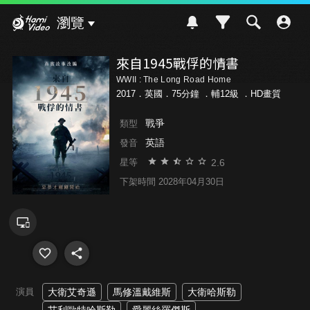
Hami Video
瀏覽
來自1945戰俘的情書
WWII : The Long Road Home
2017．英國．75分鐘 ．
輔12級
．HD畫質
戰爭
類型
英語
發音
2.6
星等
下架時間 2028年04月30日
演員
大衛艾奇遜
馬修溫戴維斯
大衛哈斯勒