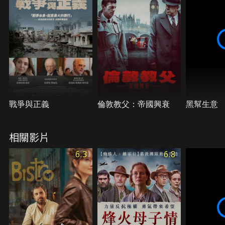
戰爭與正義
倫敦教父：帝國興衰
黑幫生意
相關影片
6.3
6.8