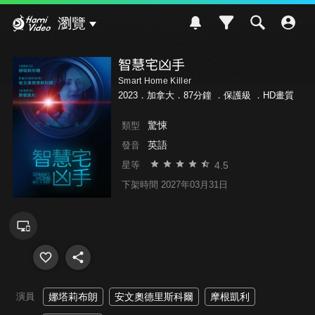
Hami Video
瀏覽
智慧宅凶手
Smart Home Killer
2023．加拿大．87分鐘 ．
保護級
．HD畫質
驚悚
類型
英語
發音
4.5
星等
下架時間 2027年03月31日
演員
娜塔莉布朗
安文奧德里斯科爾
摩根凱利