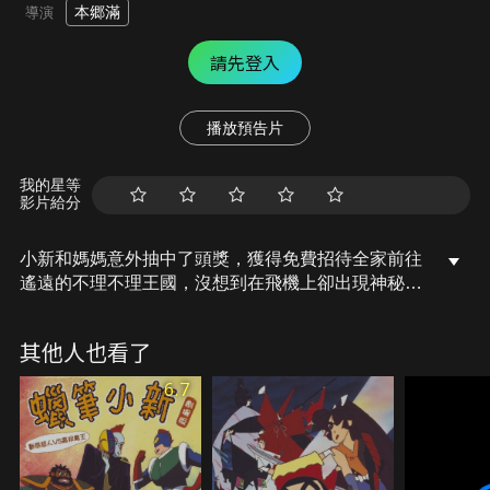
本郷滿
導演
請先登入
播放預告片
我的星等
影片給分
小新和媽媽意外抽中了頭獎，獲得免費招待全家前往
遙遠的不理不理王國，沒想到在飛機上卻出現神秘組
織意圖綁架小新。由於皇室親衛官露露的告知，才知
道長相酷似小新的王子也遭白蛇幫綁架，原來白蛇幫
其他人也看了
為奪取不理不理王國傳說中的寶藏，必須靠王子和小
新才能打開宮殿之門，小新能阻止他們的陰謀嗎…
6.7