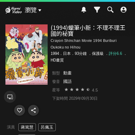
Hami Video
瀏覽
(1994)蠟筆小新：不理不理王
國的秘寶
Crayon Shinchan Movie 1994 Buriburi
Oukoku no Hihou
1994．日本．93分鐘 ．
保護級
．
評分6.6
．
HD畫質
動畫
類型
國語
發音
4.5
星等
下架時間 2029年09月30日
演員
蔣篤慧
呂佩玉