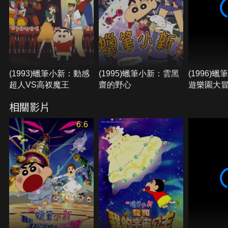
(1993)蠟筆小新：動感
(1995)蠟筆小新：雲黑
(1996)
超人VS高衩魔王
齋的野心
遊樂園大
相關影片
6.6