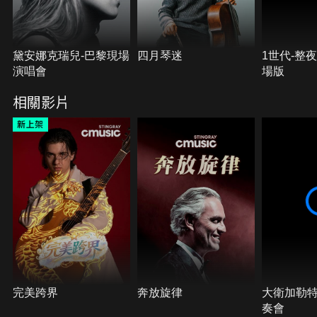
黛安娜克瑞兒-巴黎現場
四月琴迷
1世代-整
演唱會
場版
相關影片
完美跨界
奔放旋律
大衛加勒特
奏會