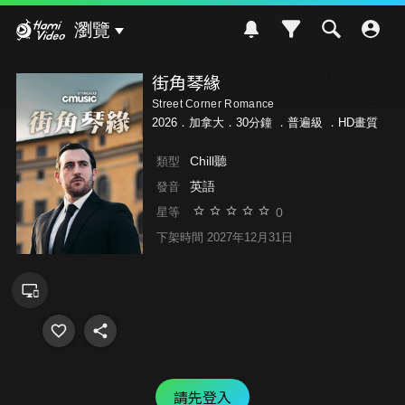
Hami Video
瀏覽
街角琴緣
Street Corner Romance
2026．加拿大．30分鐘 ．
普遍級
．HD畫質
Chill聽
類型
英語
發音
0
星等
下架時間 2027年12月31日
請先登入