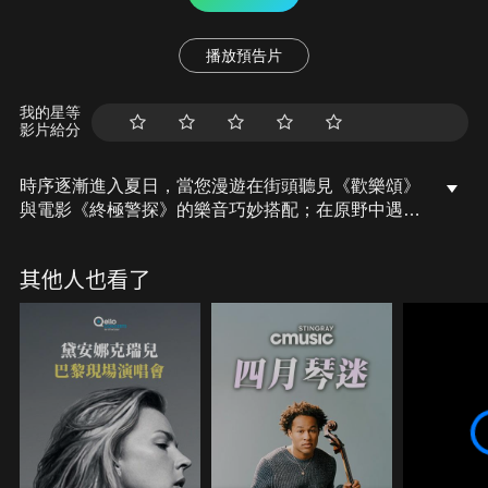
播放預告片
我的星等
影片給分
時序逐漸進入夏日，當您漫遊在街頭聽見《歡樂頌》
與電影《終極警探》的樂音巧妙搭配；在原野中遇見
大提琴家豪瑟演奏電影《追殺比爾》中扣人心弦的
《孤獨的牧羊人》。跨界小提琴家大衛蓋瑞特已為您
其他人也看了
準備了德布西《前奏曲集 第一冊》，與鋼琴王子郎朗
在巴黎塞納河畔演奏德布西的《兒童天地》相互輝
映。