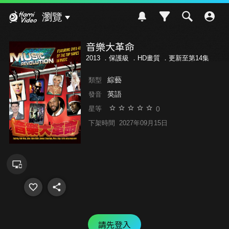
Hami Video
瀏覽
音樂大革命
2013 ．
保護級
．HD畫質 ．更新至第14集
綜藝
類型
英語
發音
0
星等
下架時間
2027年09月15日
請先登入