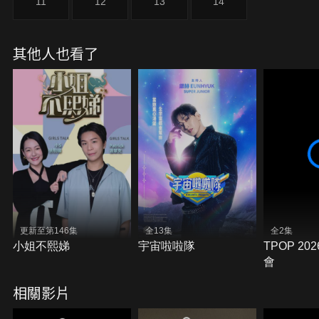
11
12
13
14
其他人也看了
更新至第146集
全13集
全2集
小姐不熙娣
宇宙啦啦隊
TPOP 20
會
相關影片