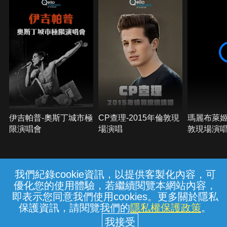
伊吉帕普-奧斯丁城市極
CP查理-2015年倫敦現
瑪麗布萊姬-
限演唱會
場演唱
敦現場演
我們紀錄cookie資訊，以提供客製化內容，可
{{notifyMsg}}
優化您的使用體驗，若繼續閱覽本網站內容，
常見問題
線上客服
服務條款
隱私權保護
即表示您同意我們使用cookies。更多關於隱私
保護資訊，請閱覽我們的
隱私權保護政策
。
中華電信股份有限公司個人家庭分公司
(統一編號：96979949) © 2026