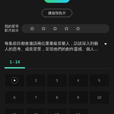
播放預告片
我的星等
影片給分
每集節目都會邀請兩位重量級音樂人，訪談深入到藝
人的思考、成長背景，呈現他們的創作靈感、個人故
事與音樂歷程，並配有豐富音樂片段穿插其中。
1 - 14
1
2
3
4
5
6
7
8
9
10