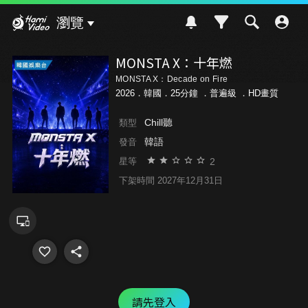
Hami Video
瀏覽
MONSTA X：十年燃
MONSTA X：Decade on Fire
2026．韓國．25分鐘 ．
普遍級
．HD畫質
Chill聽
類型
韓語
發音
2
星等
下架時間 2027年12月31日
請先登入