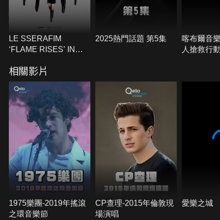
LE SSERAFIM
2025熱門話題 第5集
喀布爾音樂
‘FLAME RISES’ IN
人搶救行
SEOUL
相關影片
1975樂團-2019年搖滾
CP查理-2015年倫敦現
愛樂之城
之環音樂節
場演唱