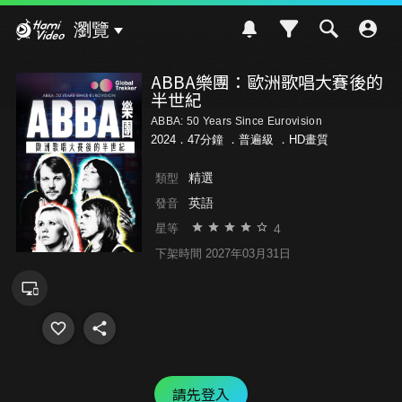
Hami Video
瀏覽
ABBA樂團：歐洲歌唱大賽後的
半世紀
ABBA: 50 Years Since Eurovision
2024．47分鐘 ．
普遍級
．HD畫質
精選
類型
英語
發音
4
星等
下架時間 2027年03月31日
請先登入