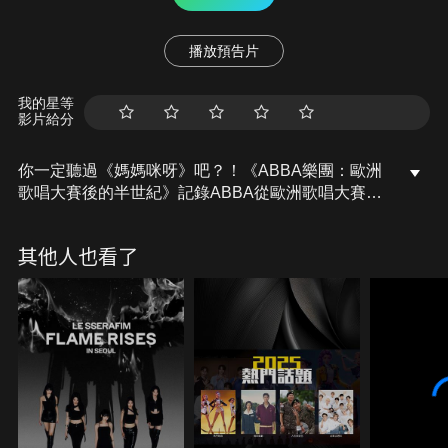
播放預告片
我的星等
影片給分
你一定聽過《媽媽咪呀》吧？！《ABBA樂團：歐洲
歌唱大賽後的半世紀》記錄ABBA從歐洲歌唱大賽崛
起至全球巨星的歷程，他們標誌性的音樂風格、突破
紀錄的成功、個人獨立發展、《ABBA Gold》再度復
其他人也看了
興，以及最新穎的全息巡演「Voyage」，讓虛擬樂
團再度團聚。